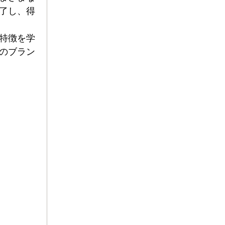
了し、得
特徴を学
のブラン