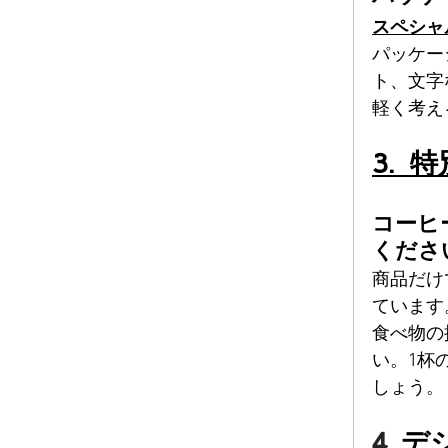
スペシャ
パッケー
ト、文字
軽く考え
3. 
コーヒ
くださ
商品だけ
ています
食べ物の
い。1杯
しょう。
4. 
デ