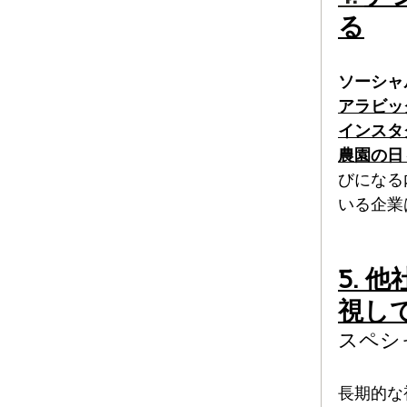
る
ソーシャ
アラビッ
インスタ
農園の日
びになる
いる企業
5.
視し
スペシ
長期的な