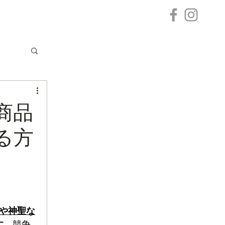
商品
る方
や神聖な
す。
競争