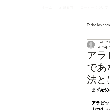
ホーム
組織案内
コーヒーについて
Todas las entr
Cafe Al
2025年
アラ
であ
法と
まず始め
アラビッ
山で生ま