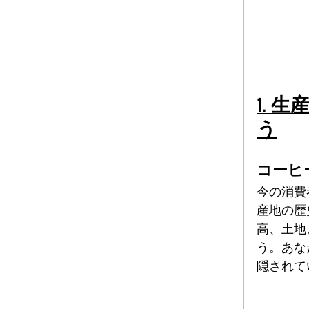
1.
う
コーヒ
今の消費
産地の歴
高、土地
う。あな
隠されて