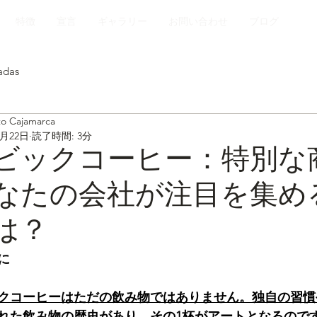
特徴
宣言
ギャラリー
お問い合わせ
ブログ
adas
to Cajamarca
7月22日
読了時間: 3分
ビックコーヒー：特別な
なたの会社が注目を集め
は？
に
クコーヒーはただの飲み物ではありません。独自の習慣
れた飲み物の歴史があり、その1杯がアートとなるので